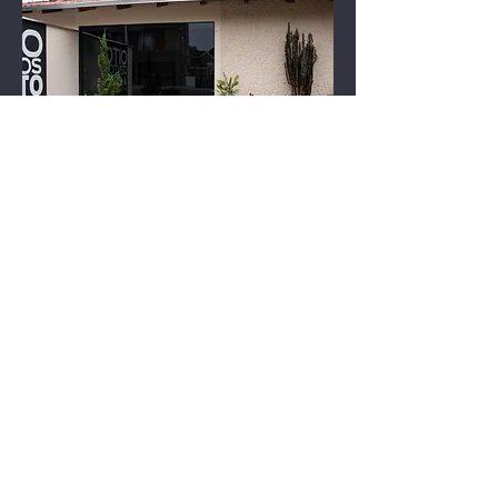
Voltar
OITOCENTOS E OITO
Espaços Inteligentes LTDA