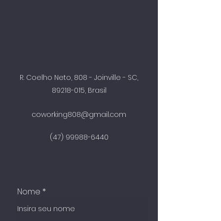
R. Coelho Neto, 808 - Joinville - SC,
89218-015
, Brasil
coworking808@gmail.com
(47) 99988-6440
Nome