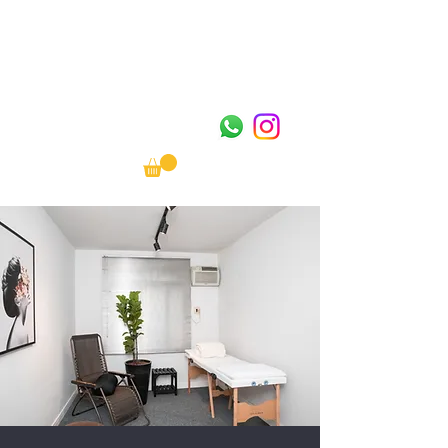
OITO
CENTOS
& OITO